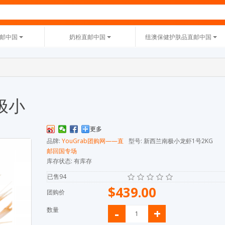
直邮中国
奶粉直邮中国
纽澳保健护肤品直邮中国
极小
更多
品牌:
YouGrab团购网——直
型号: 新西兰南极小龙虾1号2KG
邮回国专场
库存状态: 有库存
已售94
$439.00
团购价
-
+
数量