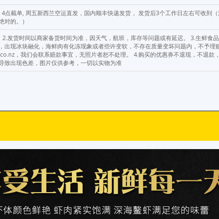
四14点截单, 周五新西兰空运直发，国内顺丰快递发货， 发货后3个工作日左右可收到（
绝对的。）
 2.发货时间以商家备货时间为准，因天气，航班，库存等问题或有延迟。 3.生鲜食
，出现冰块融化，海鲜肉有化冻现象或者些许变软，不存在质量变坏问题内，不予理赔
ab.co.nz，我们会联系赔款事宜，无照片者恕不处理。 4.购买的优惠券不退现，不退款，不找
导致出现色差，图片仅供参考，一切以实物为准